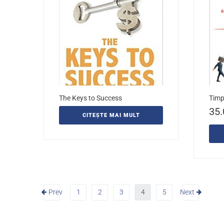
The Keys to Success
Timpu
35
CITEȘTE MAI MULT
Prev
1
2
3
4
5
Next