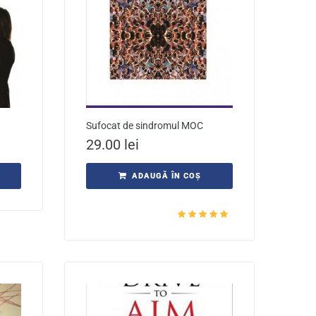
Sufocat de sindromul MOC
29.00
lei
ADAUGĂ ÎN COȘ
Evaluat la
5.00
din 5