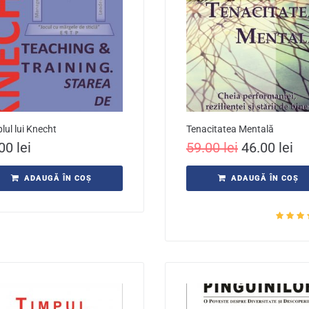
lul lui Knecht
Tenacitatea Mentală
.00
lei
59.00
lei
46.00
lei
ADAUGĂ ÎN COȘ
ADAUGĂ ÎN COȘ
Evaluat 
din 5