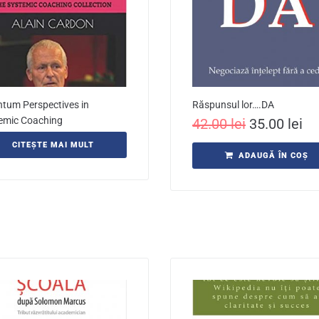
tum Perspectives in
Răspunsul lor….DA
emic Coaching
42.00
lei
35.00
lei
CITEȘTE MAI MULT
ADAUGĂ ÎN COȘ