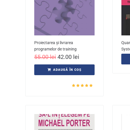
Proiectarea și livrarea
Quan
programelor de training
Syst
55.00
lei
42.00
lei
ADAUGĂ ÎN COȘ
Evaluat la
5.00
din 5